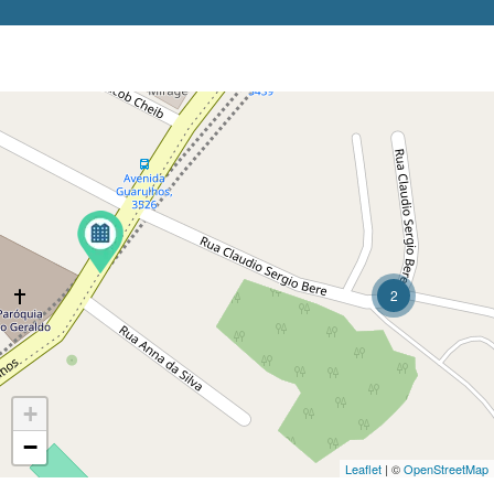
2
+
−
Leaflet
| ©
OpenStreetMap