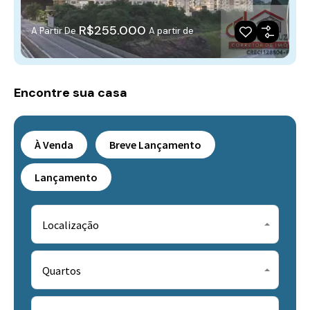
R$255.000
A Partir De
A partir de
Encontre sua casa
À Venda
Breve Lançamento
Lançamento
Localização
Quartos