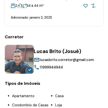
m²
2
1
34 à 44
Adicionado:
janeiro 2, 2025
Corretor
Lucas Brito (Josué)
lucasbrito.corretor@gmail.com
11999944944
Tipos de Imóveis
Apartamento
Casa
Condomínio de Casas
Loja