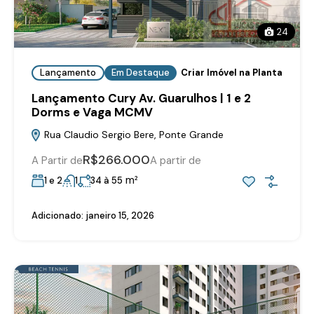
24
Lançamento
Em Destaque
Criar Imóvel na Planta
Lançamento Cury Av. Guarulhos | 1 e 2
Dorms e Vaga MCMV
Rua Claudio Sergio Bere, Ponte Grande
R$266.000
A Partir de
A partir de
m²
1 e 2
1
34 à 55
Adicionado:
janeiro 15, 2026