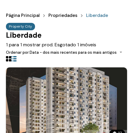
Página Principal
Propriedades
Liberdade
Property City
Liberdade
1
para
1
mostrar prod. Esgotado
1
imóveis
Ordenar por:
Data - dos mais recentes para os mais antigos