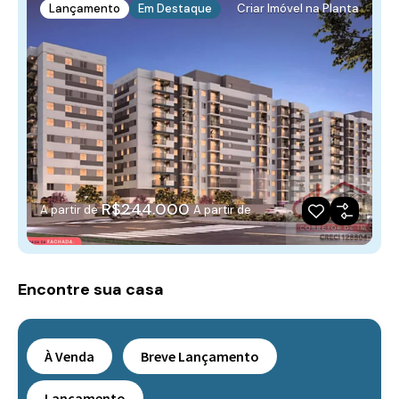
Lançamento
Em Destaque
Criar Imóvel na Planta
R$244.000
A partir de
A partir de
Encontre sua casa
À Venda
Breve Lançamento
Lançamento