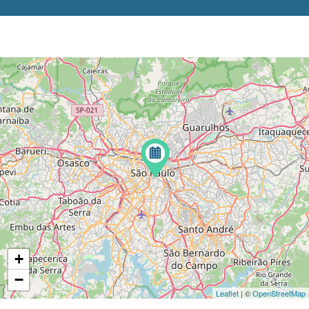
+
−
Leaflet
| ©
OpenStreetMap