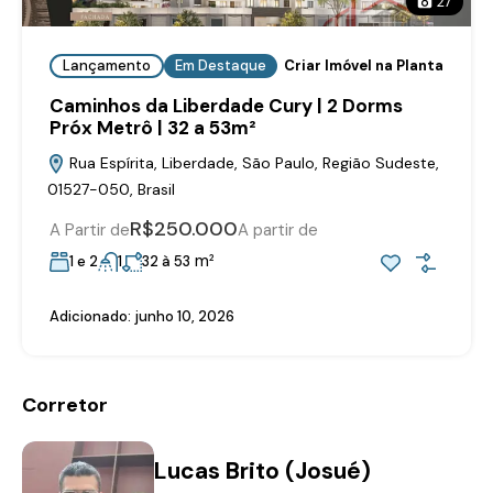
27
Lançamento
Em Destaque
Criar Imóvel na Planta
Caminhos da Liberdade Cury | 2 Dorms
Próx Metrô | 32 a 53m²
Rua Espírita, Liberdade, São Paulo, Região Sudeste,
01527-050, Brasil
R$250.000
A Partir de
A partir de
m²
1 e 2
1
32 à 53
Adicionado:
junho 10, 2026
Corretor
Lucas Brito (Josué)