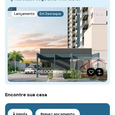
Lançamento
Em Destaque
Criar Imóvel na Planta
R$266.000
A Partir de
A partir de
Encontre sua casa
À Venda
Breve Lançamento