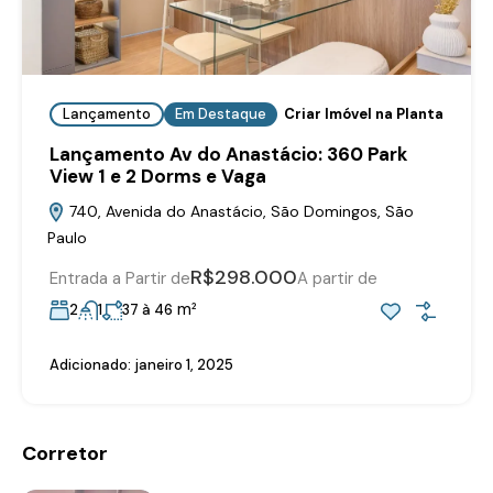
Lançamento
Em Destaque
Criar Imóvel na Planta
Lançamento Av do Anastácio: 360 Park
View 1 e 2 Dorms e Vaga
740, Avenida do Anastácio, São Domingos, São
Paulo
R$298.000
Entrada a Partir de
A partir de
m²
2
1
37 à 46
Adicionado:
janeiro 1, 2025
Corretor