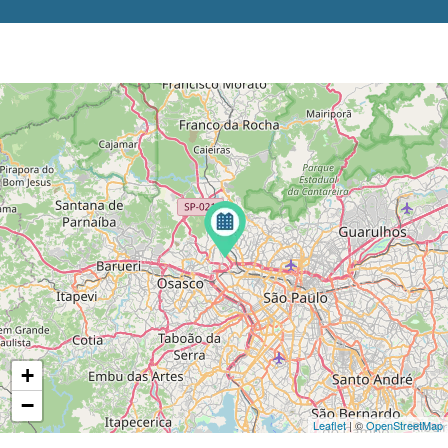
+
−
Leaflet
| ©
OpenStreetMap