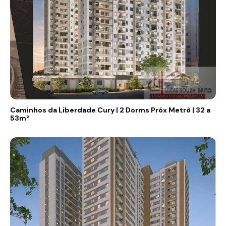
Caminhos da Liberdade Cury | 2 Dorms Próx Metrô | 32 a
53m²