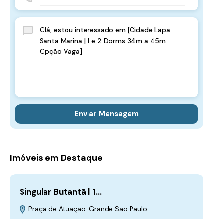
Enviar Mensagem
Imóveis em Destaque
Singular Butantã | 1…
No
Pr
Praça de Atuação: Grande São Paulo
A