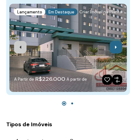
Lançamento
Em Destaque
Criar Imóvel na Planta
R$226.000
A Partir de
A partir de
Tipos de Imóveis