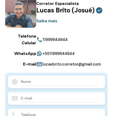
Corretor Especialista
Lucas Brito (Josué)
Saiba mais
Telefone
11999944944
Celular
WhatsApp
+5511999944944
E-mail
lucasbrito.corretor@gmail.com