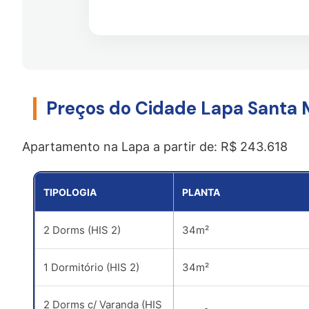
o
t
s
n
e
e
e
l
u
!
e
e
f
-
o
m
Preços do Cidade Lapa Santa 
n
a
e
i
!
l
Apartamento na Lapa a partir de: R$ 243.618
*
TIPOLOGIA
PLANTA
2 Dorms (HIS 2)
34m²
1 Dormitório (HIS 2)
34m²
2 Dorms c/ Varanda (HIS