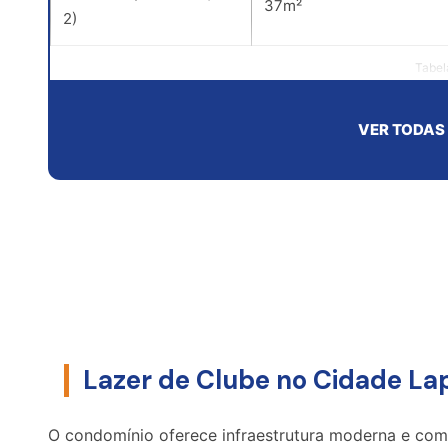
37m²
2)
Tabel
VER TODAS
Simular Fluxo de Pagamento
Lazer de Clube no Cidade La
O condomínio oferece infraestrutura moderna e compl