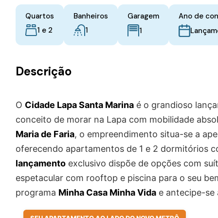
Quartos
Banheiros
Garagem
Ano de co
1 e 2
1
1
Lançam
Descrição
O
Cidade Lapa Santa Marina
é o grandioso lança
conceito de morar na Lapa com mobilidade absol
Maria de Faria
, o empreendimento situa-se a ape
oferecendo apartamentos de 1 e 2 dormitórios c
lançamento
exclusivo dispõe de opções com suít
espetacular com rooftop e piscina para o seu be
programa
Minha Casa Minha Vida
e antecipe-se 