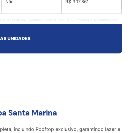
Não
R$ 307.861
a atualizada em Fevereiro 2026 / Consulte o Corretor Para Informações!
 AS UNIDADES
pa Santa Marina
eta, incluindo Rooftop exclusivo, garantindo lazer e