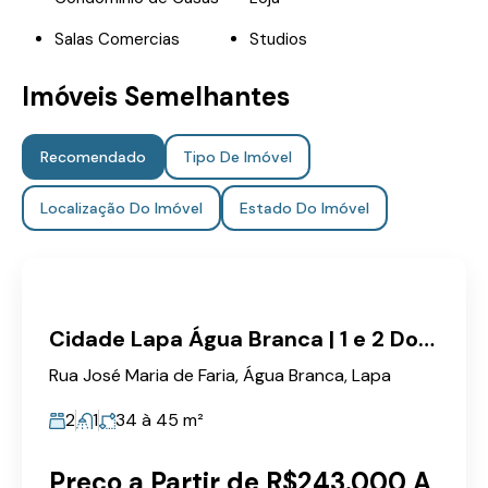
Salas Comercias
Studios
Imóveis Semelhantes
Recomendado
Tipo De Imóvel
Localização Do Imóvel
Estado Do Imóvel
Cidade Lapa Água Branca | 1 e 2 Dorms 34 à 45m Próx Metrô
Rua José Maria de Faria, Água Branca, Lapa
2
1
34 à 45
m²
Preço a Partir de R$243.000 A