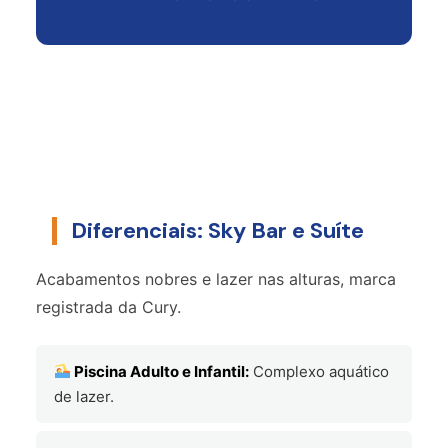
2
Dormitórios
A
A
38m²
c/
Consultar
Consultar
Terraço
Consulte o corretor sobre a validade da tabela vigente.
Solicitar Tabela de Preços
Diferenciais: Sky Bar e Suíte
Acabamentos nobres e lazer nas alturas, marca
registrada da Cury.
Piscina Adulto e Infantil:
Complexo aquático
de lazer.