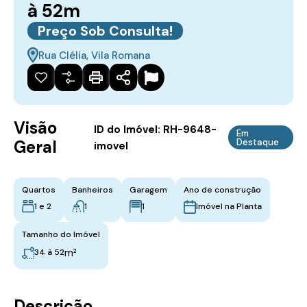
à 52m
Preço Sob Consulta!
Rua Clélia, Vila Romana
Visão
ID do Imóvel:
RH-9648-
Em
|
Geral
Destaque
imovel
Quartos
Banheiros
Garagem
Ano de construção
1 e 2
1
1
Imóvel na Planta
Tamanho do Imóvel
m²
34 à 52
Descrição