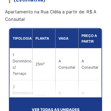
!
l
*
Apartamento na Rua Clélia a partir de: R$ A
Consultar
PREÇO A
TIPOLOGIA
PLANTA
VAGA
PARTIR
1
Dormitório
A
A
25m²
c/
Consultar
Consultar
Terraço
2
Dormitórios
A
A
37m²
c/
Consultar
Consultar
Terraço
VER TODAS AS UNIDADES