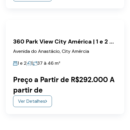
360 Park View City América | 1 e 2 Dorms 37m à 46m² c/ Vaga
Avenida do Anastácio, City Amércia
1 e 2
1
37 à 46
m²
Preço a Partir de R$292.000 A
partir de
Ver Detalhes