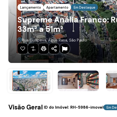
Lançamento
Apartamento
Em Destaque
Supreme Anália Franco: R
33m² a 51m²
Rua Guapeva, Água Rasa, São Paulo
Visão Geral
|
ID do Imóvel:
RH-5986-imovel
Em De