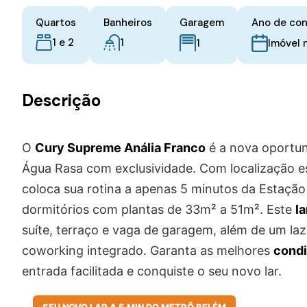
Quartos
Banheiros
Garagem
Ano de co
1 e 2
1
1
Imóvel 
Descrição
O
Cury Supreme Anália Franco
é a nova oportun
Água Rasa com exclusividade. Com localização e
coloca sua rotina a apenas 5 minutos da Estaçã
dormitórios com plantas de 33m² a 51m². Este
l
suíte, terraço e vaga de garagem, além de um la
coworking integrado. Garanta as melhores
cond
entrada facilitada e conquiste o seu novo lar.