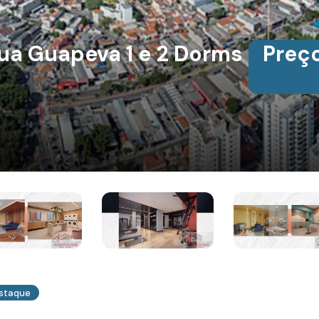
ua Guapeva 1 e 2 Dorms
Preço
staque