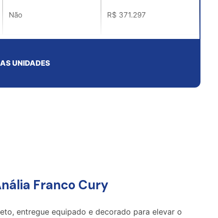
Não
R$ 371.297
a atualizada em Fevereiro 2025 / Consulte o Corretor Para Informações!
 AS UNIDADES
nália Franco Cury
to, entregue equipado e decorado para elevar o