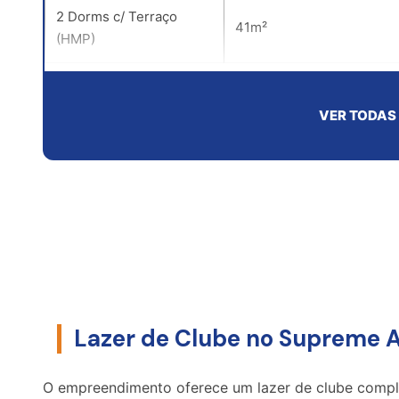
2 Dorms c/ Terraço
41m²
(HMP)
Tabel
VER TODAS
Simular Fluxo de Pagamento
Lazer de Clube no Supreme A
O empreendimento oferece um lazer de clube comple