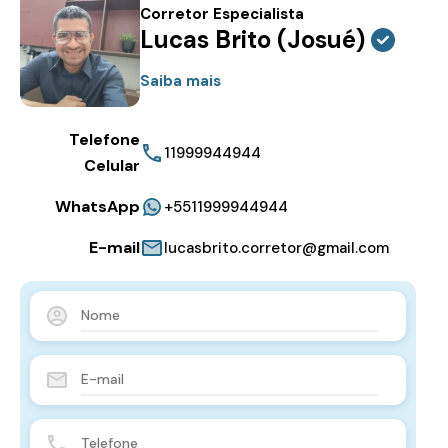
Corretor Especialista
Lucas Brito (Josué)
Saiba mais
Telefone
11999944944
Celular
WhatsApp
+5511999944944
E-mail
lucasbrito.corretor@gmail.com