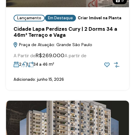
9
Lançamento
Em Destaque
Criar Imóvel na Planta
Cidade Lapa Perdizes Cury | 2 Dorms 34 a
46m² Terraço e Vaga
Praça de Atuação: Grande São Paulo
R$269.000
A Partir de
A partir de
m²
2
1
34 a 46
Adicionado:
junho 15, 2026