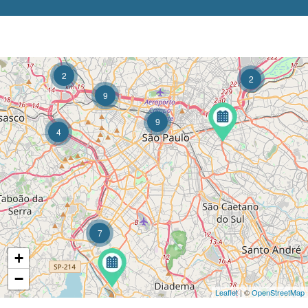
2
2
9
9
4
7
+
−
Leaflet
| ©
OpenStreetMap