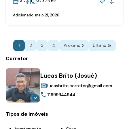
m²
1 e 2
1
32 a 38
Adicionado:
maio 21, 2026
1
2
3
4
Próximo
Último
Corretor
Lucas Brito (Josué)
lucasbrito.corretor@gmail.com
11999944944
Tipos de Imóveis