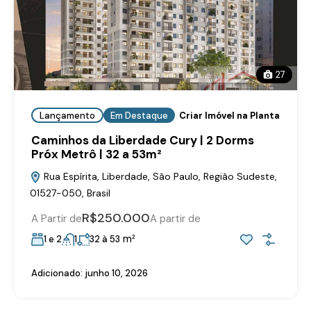
27
Lançamento
Em Destaque
Criar Imóvel na Planta
Caminhos da Liberdade Cury | 2 Dorms
Próx Metrô | 32 a 53m²
Rua Espírita, Liberdade, São Paulo, Região Sudeste,
01527-050, Brasil
R$250.000
A Partir de
A partir de
m²
1 e 2
1
32 à 53
Adicionado:
junho 10, 2026