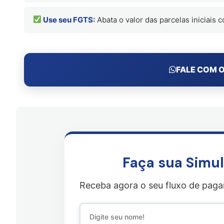
Use seu FGTS:
Abata o valor das parcelas iniciais 
FALE COM O
Faça sua Simul
Receba agora o seu fluxo de pag
S
e