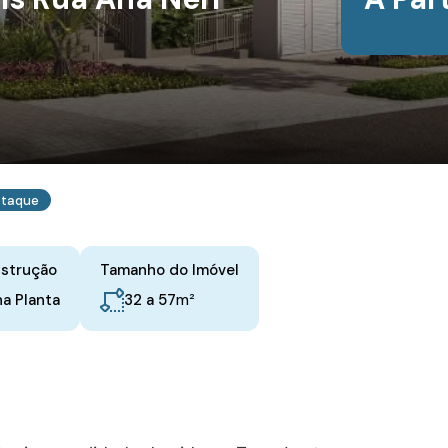
staque
nstrução
Tamanho do Imóvel
m²
32 a 57
na Planta