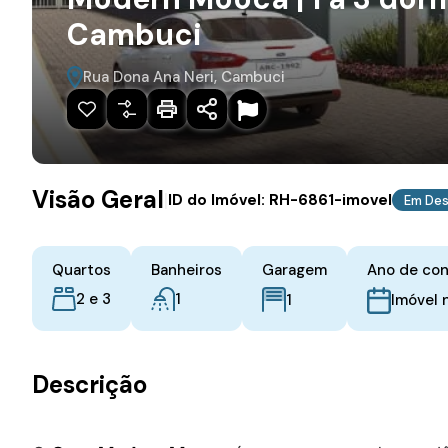
Cambuci
Rua Dona Ana Neri, Cambuci
Visão Geral
|
ID do Imóvel:
RH-6861-imovel
Em De
Quartos
Banheiros
Garagem
Ano de co
2 e 3
1
1
Imóvel 
Descrição