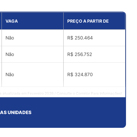
VAGA
PREÇO A PARTIR DE
Não
R$ 250.464
Não
R$ 256.752
Não
R$ 324.870
a atualizada em Fevereiro 2026 / Consulte o Corretor Para Informações!
 AS UNIDADES