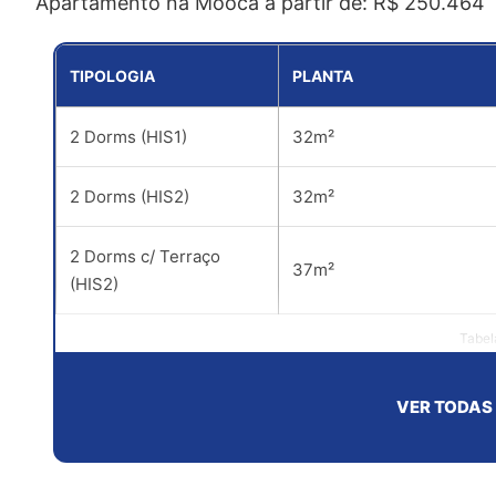
Apartamento na Mooca a partir de: R$ 250.464
*
TIPOLOGIA
PLANTA
2 Dorms (HIS1)
32m²
2 Dorms (HIS2)
32m²
2 Dorms c/ Terraço
37m²
(HIS2)
Tabel
VER TODAS