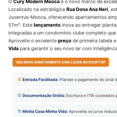
O
Cury Modern Mooca
é o novo marco de excelê
Localizado na estratégica
Rua Dona Ana Neri
, e
Juventus-Mooca, oferecendo apartamentos ampl
57m². Este
lançamento
inova ao entregar plantas
integradas a um condomínio clube completo que
Aproveite o excelente
preço
de primeira tabela e
Vida
para garantir o seu novo lar com inteligência
SEU NOVO APARTAMENTO COM LAZER NO ROOFTOP
Entrada Facilitada:
Planeje o pagamento do sinal d
Documentação Grátis:
Escritura e ITBI custeados 
Minha Casa Minha Vida:
Aproveite os juros reduzi