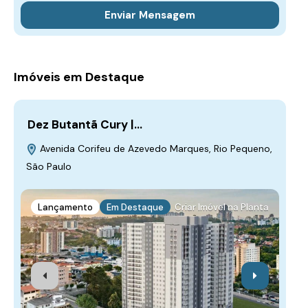
Enviar Mensagem
Imóveis em Destaque
Dez Butantã Cury |…
Pr
A 
Avenida Corifeu de Azevedo Marques, Rio Pequeno,
R
São Paulo
Lançamento
Em Destaque
Criar Imóvel na Planta