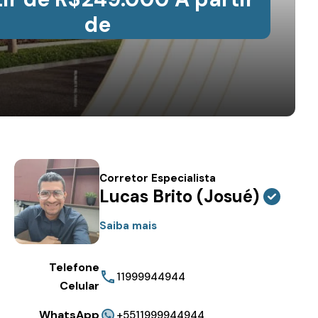
de
Corretor Especialista
Lucas Brito (Josué)
Saiba mais
Telefone
11999944944
Celular
WhatsApp
+5511999944944